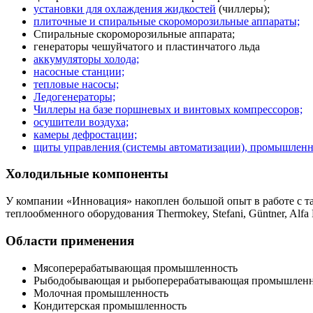
установки для охлаждения жидкостей
(чиллеры);
плиточные и спиральные скороморозильные аппараты;
Спиральные скороморозильные аппарата;
генераторы чешуйчатого и пластинчатого льда
аккумуляторы холода;
насосные станции;
тепловые насосы;
Ледогенераторы;
Чиллеры на базе поршневых и винтовых компрессоров;
осушители воздуха;
камеры дефростации;
щиты управления (системы автоматизации), промышленн
Холодильные компоненты
У компании «Инновация» накоплен большой опыт в работе с так
теплообменного оборудования Thermokey, Stefani, Güntner, Alfa 
Области применения
Мясоперерабатывающая промышленность
Рыбодобывающая и рыбоперерабатывающая промышленн
Молочная промышленность
Кондитерская промышленность