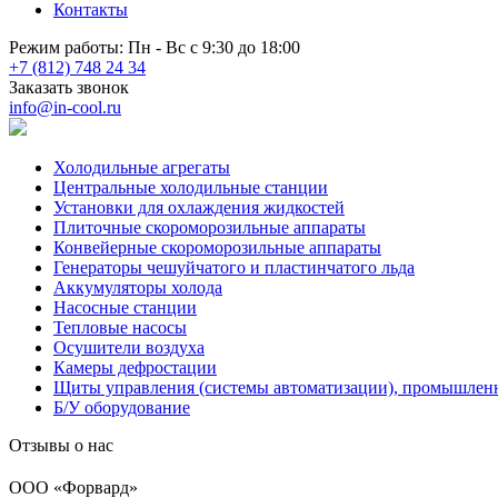
Контакты
Режим работы: Пн - Вс с 9:30 до 18:00
+7 (812) 748 24 34
Заказать звонок
info@in-cool.ru
Холодильные агрегаты
Центральные холодильные станции
Установки для охлаждения жидкостей
Плиточные скороморозильные аппараты
Конвейерные скороморозильные аппараты
Генераторы чешуйчатого и пластинчатого льда
Аккумуляторы холода
Насосные станции
Тепловые насосы
Осушители воздуха
Камеры дефростации
Щиты управления (системы автоматизации), промышлен
Б/У оборудование
Отзывы о нас
ООО «Форвард»