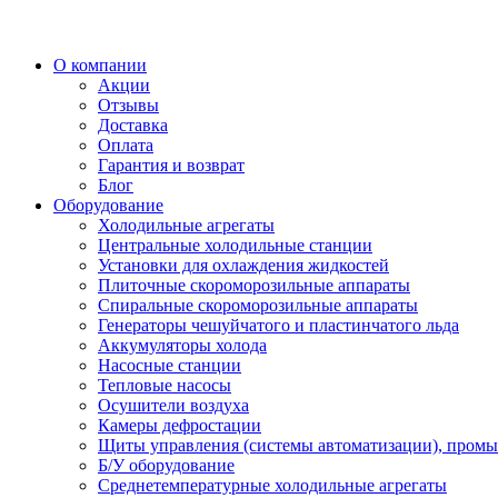
О компании
Акции
Отзывы
Доставка
Оплата
Гарантия и возврат
Блог
Оборудование
Холодильные агрегаты
Центральные холодильные станции
Установки для охлаждения жидкостей
Плиточные скороморозильные аппараты
Спиральные скороморозильные аппараты
Генераторы чешуйчатого и пластинчатого льда
Аккумуляторы холода
Насосные станции
Тепловые насосы
Осушители воздуха
Камеры дефростации
Щиты управления (системы автоматизации), пром
Б/У оборудование
Среднетемпературные холодильные агрегаты