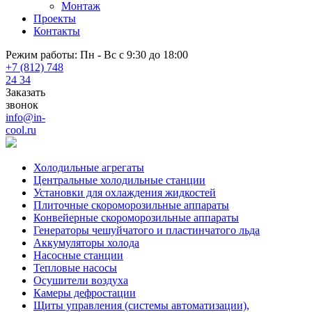
Монтаж
Проекты
Контакты
Режим работы: Пн - Вс с 9:30 до 18:00
+7 (812) 748
24 34
Заказать
звонок
info@in-
cool.ru
Холодильные агрегаты
Центральные холодильные станции
Установки для охлаждения жидкостей
Плиточные скороморозильные аппараты
Конвейерные скороморозильные аппараты
Генераторы чешуйчатого и пластинчатого льда
Аккумуляторы холода
Насосные станции
Тепловые насосы
Осушители воздуха
Камеры дефростации
Щиты управления (системы автоматизации),