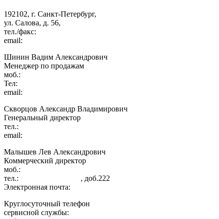
192102
,
г. Санкт-Петербург
,
ул. Салова, д. 56
,
тел./факс:
+7 (812) 748 24 34
email:
info@in-cool.ru
Шинин Вадим Александрович
Менеджер по продажам
моб.:
+7 (931) 383 39 00
Тел:
+7 (812)748 24 34
email:
shinin@in-cool.ru
Скворцов Александр Владимирович
Генеральный директор
тел.:
+7 (812) 748 24 34
email:
sav@in-cool.ru
Малышев Лев Александрович
Коммерческий директор
моб.:
+7 (921) 976 64 40
тел.:
+7 (812) 748 24 34
, доб.222
Электронная почта:
lev@in-cool.ru
Круглосуточный телефон
сервисной службы: