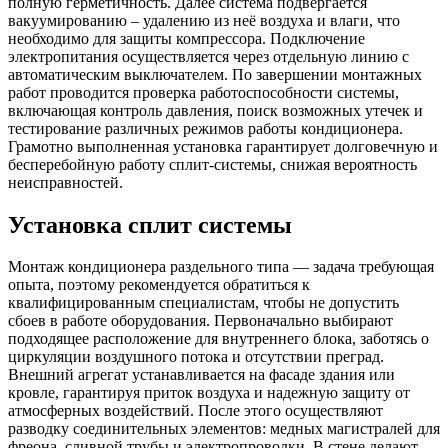
полную герметичность. Далее система подвергается
вакуумированию – удалению из неё воздуха и влаги, что
необходимо для защиты компрессора. Подключение
электропитания осуществляется через отдельную линию с
автоматическим выключателем. По завершении монтажных
работ проводится проверка работоспособности системы,
включающая контроль давления, поиск возможных утечек и
тестирование различных режимов работы кондиционера.
Грамотно выполненная установка гарантирует долговечную и
бесперебойную работу сплит-системы, снижая вероятность
неисправностей.
Установка сплит системы
Монтаж кондиционера раздельного типа — задача требующая
опыта, поэтому рекомендуется обратиться к
квалифицированным специалистам, чтобы не допустить
сбоев в работе оборудования. Первоначально выбирают
подходящее расположение для внутреннего блока, заботясь о
циркуляции воздушного потока и отсутствии преград.
Внешний агрегат устанавливается на фасаде здания или
кровле, гарантируя приток воздуха и надежную защиту от
атмосферных воздействий. После этого осуществляют
разводку соединительных элементов: медных магистралей для
фреона, сливной трубы и электропроводки. В стене делают